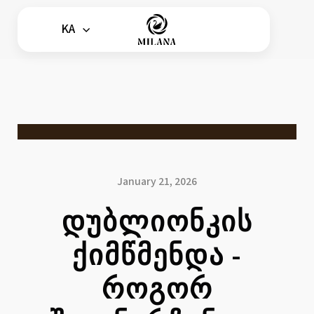
KA
January 21, 2026
ᲓᲣᲑᲚᲘᲝᲜᲙᲘᲡ
ᲥᲘᲛᲬᲛᲔᲜᲓᲐ -
ᲠᲝᲒᲝᲠ